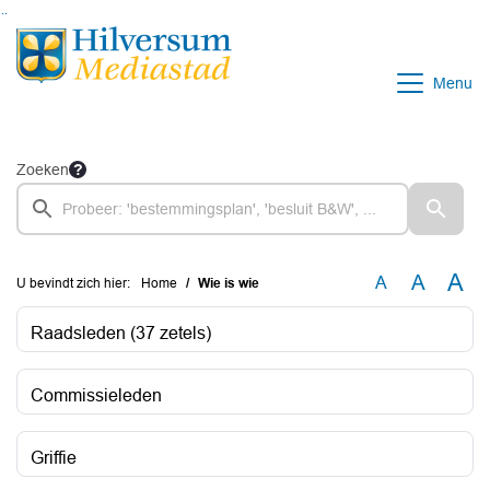
Ga naar de inhoud van deze pagina
Ga naar het zoeken
Ga naar het menu
Menu
Zoeken
A
A
A
U bevindt zich hier:
Home
Wie is wie
Raadsleden (37 zetels)
Commissieleden
Griffie