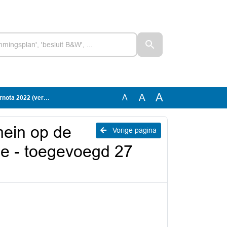
A
A
A
 toegevoegd 27 mei 2021)
mein op de
Vorige pagina
ie - toegevoegd 27