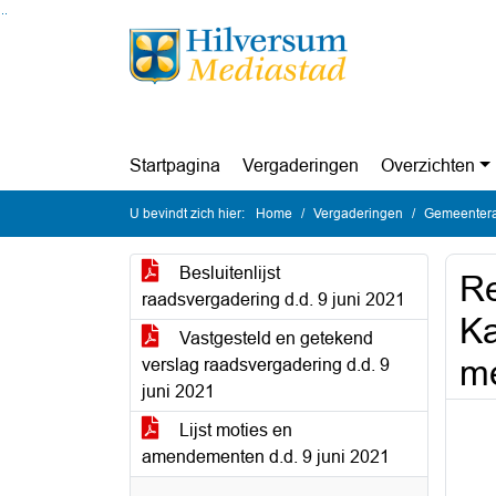
Ga naar de inhoud van deze pagina
Ga naar het zoeken
Ga naar het menu
Startpagina
Vergaderingen
Overzichten
U bevindt zich hier:
Home
Vergaderingen
Gemeentera
Besluitenlijst
Re
raadsvergadering d.d. 9 juni 2021
Ka
Vastgesteld en getekend
me
verslag raadsvergadering d.d. 9
juni 2021
Lijst moties en
amendementen d.d. 9 juni 2021