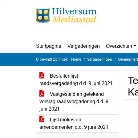
Ga naar de inhoud van deze pagina
Ga naar het zoeken
Ga naar het menu
Startpagina
Vergaderingen
Overzichten
U bevindt zich hier:
Home
Vergaderingen
Gemeentera
Besluitenlijst
Te
raadsvergadering d.d. 9 juni 2021
Ka
Vastgesteld en getekend
verslag raadsvergadering d.d. 9
juni 2021
Lijst moties en
amendementen d.d. 9 juni 2021