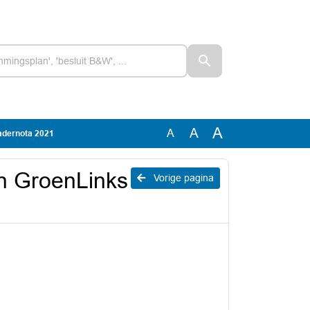
A
A
A
adernota 2021
n GroenLinks
Vorige pagina