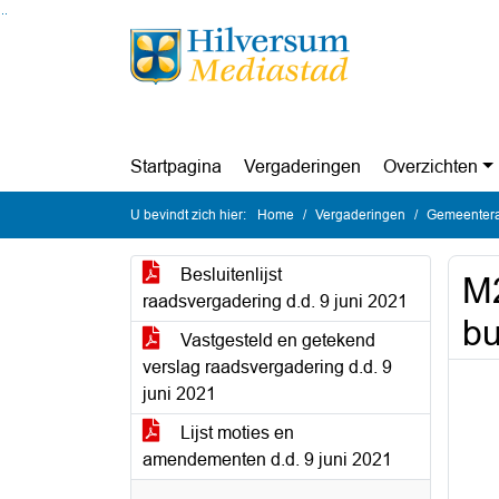
Ga naar de inhoud van deze pagina
Ga naar het zoeken
Ga naar het menu
Startpagina
Vergaderingen
Overzichten
U bevindt zich hier:
Home
Vergaderingen
Gemeentera
Besluitenlijst
M2
raadsvergadering d.d. 9 juni 2021
bu
Vastgesteld en getekend
verslag raadsvergadering d.d. 9
juni 2021
Lijst moties en
amendementen d.d. 9 juni 2021