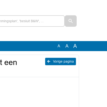
A
A
A
t een
Vorige pagina