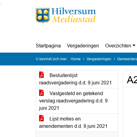
Ga naar de inhoud van deze pagina
Ga naar het zoeken
Ga naar het menu
Startpagina
Vergaderingen
Overzichten
U bevindt zich hier:
Home
Vergaderingen
Gemeentera
Besluitenlijst
A2
raadsvergadering d.d. 9 juni 2021
Vastgesteld en getekend
verslag raadsvergadering d.d. 9
juni 2021
Lijst moties en
amendementen d.d. 9 juni 2021