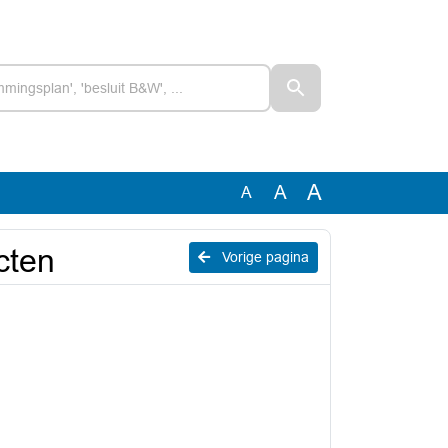
A
A
A
cten
Vorige pagina