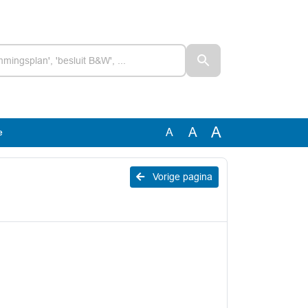
A
A
A
e
Vorige pagina