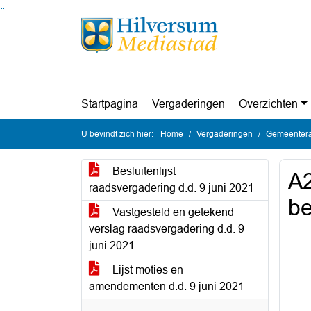
Ga naar de inhoud van deze pagina
Ga naar het zoeken
Ga naar het menu
Startpagina
Vergaderingen
Overzichten
U bevindt zich hier:
Home
Vergaderingen
Gemeentera
Besluitenlijst
A2
raadsvergadering d.d. 9 juni 2021
b
Vastgesteld en getekend
verslag raadsvergadering d.d. 9
juni 2021
Lijst moties en
amendementen d.d. 9 juni 2021