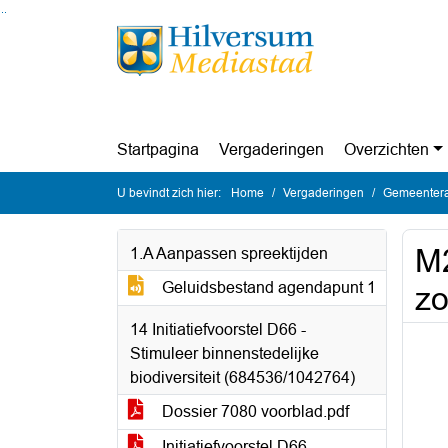
Ga naar de inhoud van deze pagina
Ga naar het zoeken
Ga naar het menu
Startpagina
Vergaderingen
Overzichten
U bevindt zich hier:
Home
Vergaderingen
Gemeentera
M2
1.A Aanpassen spreektijden
Geluidsbestand agendapunt 1
zo
14 Initiatiefvoorstel D66 -
Stimuleer binnenstedelijke
biodiversiteit (684536/1042764)
Dossier 7080 voorblad.pdf
Initiatiefvoorstel D66