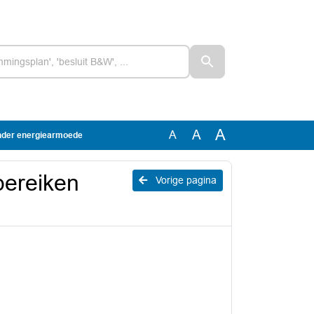
A
A
A
onder energiearmoede
bereiken
Vorige pagina