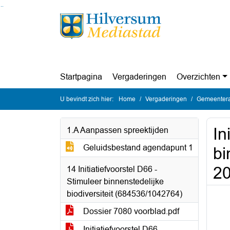
Ga naar de inhoud van deze pagina
Ga naar het zoeken
Ga naar het menu
Startpagina
Vergaderingen
Overzichten
U bevindt zich hier:
Home
Vergaderingen
Gemeentera
In
1.A Aanpassen spreektijden
Geluidsbestand agendapunt 1
bi
2
14 Initiatiefvoorstel D66 -
Stimuleer binnenstedelijke
biodiversiteit (684536/1042764)
Dossier 7080 voorblad.pdf
Initiatiefvoorstel D66