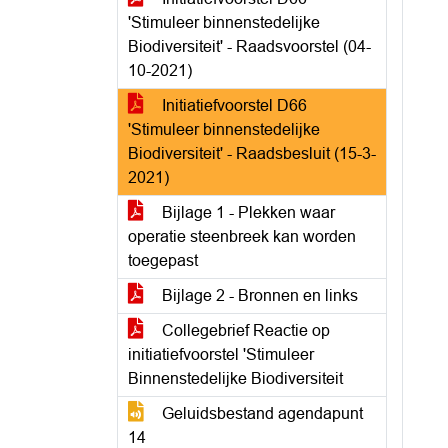
'Stimuleer binnenstedelijke
Biodiversiteit' - Raadsvoorstel (04-
10-2021)
Initiatiefvoorstel D66
'Stimuleer binnenstedelijke
Biodiversiteit' - Raadsbesluit (15-3-
2021)
Bijlage 1 - Plekken waar
operatie steenbreek kan worden
toegepast
Bijlage 2 - Bronnen en links
Collegebrief Reactie op
initiatiefvoorstel 'Stimuleer
Binnenstedelijke Biodiversiteit
Geluidsbestand agendapunt
14