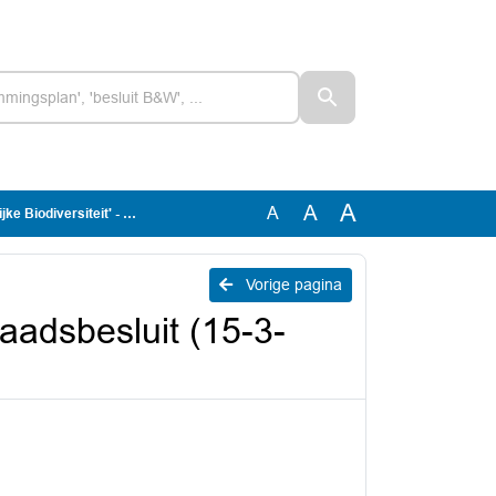
A
A
A
t' - Raadsbesluit (15-3-2021)
Vorige pagina
Raadsbesluit (15-3-