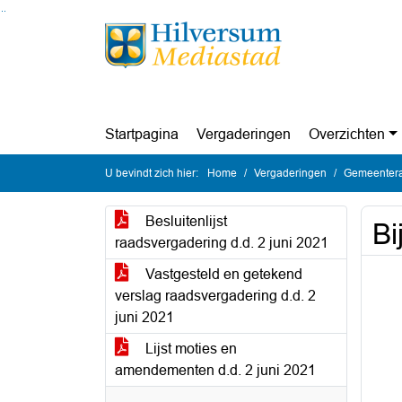
Ga naar de inhoud van deze pagina
Ga naar het zoeken
Ga naar het menu
Startpagina
Vergaderingen
Overzichten
U bevindt zich hier:
Home
Vergaderingen
Gemeentera
Besluitenlijst
Bi
raadsvergadering d.d. 2 juni 2021
Vastgesteld en getekend
verslag raadsvergadering d.d. 2
juni 2021
Lijst moties en
amendementen d.d. 2 juni 2021