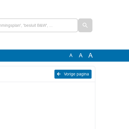
A
A
A
Vorige pagina