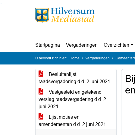
Ga naar de inhoud van deze pagina
Ga naar het zoeken
Ga naar het menu
Startpagina
Vergaderingen
Overzichten
U bevindt zich hier:
Home
Vergaderingen
Gemeentera
Besluitenlijst
Bi
raadsvergadering d.d. 2 juni 2021
en
Vastgesteld en getekend
verslag raadsvergadering d.d. 2
juni 2021
Lijst moties en
amendementen d.d. 2 juni 2021