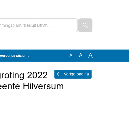
A
A
A
021 gemeente Hilversum
groting 2022
Vorige pagina
eente Hilversum