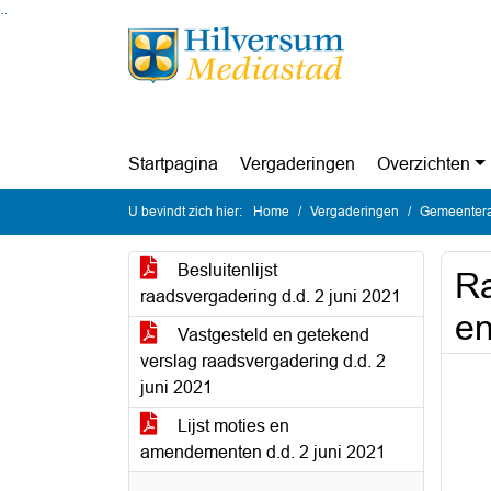
Ga naar de inhoud van deze pagina
Ga naar het zoeken
Ga naar het menu
Startpagina
Vergaderingen
Overzichten
U bevindt zich hier:
Home
Vergaderingen
Gemeentera
Besluitenlijst
Ra
raadsvergadering d.d. 2 juni 2021
en
Vastgesteld en getekend
verslag raadsvergadering d.d. 2
juni 2021
Lijst moties en
amendementen d.d. 2 juni 2021