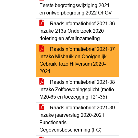
Eerste begrotingswijziging 2021
en ontwerpbegroting 2022 OFGV
Raadsinformatiebrief 2021-36
inzake 213a Onderzoek 2020
riolering en afvalinzameling
Raadsinformatiebrief 2021-37
inzake Misbruik en Oneigenlijk
Gebruik Tozo Hilversum 2020-
2021
Raadsinformatiebrief 2021-38
inzake Zelfbewoningsplicht (motie
M20-65 en toezegging T21-35)
Raadsinformatiebrief 2021-39
inzake jaarverslag 2020-2021
Functionaris
Gegevensbescherming (FG)