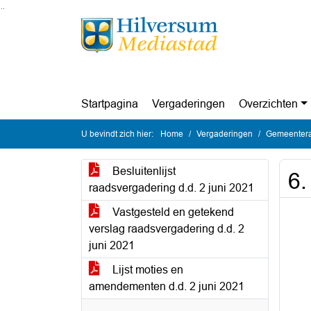
Ga naar de inhoud van deze pagina
Ga naar het zoeken
Ga naar het menu
Startpagina
Vergaderingen
Overzichten
U bevindt zich hier:
Home
Vergaderingen
Gemeentera
Besluitenlijst
6.
raadsvergadering d.d. 2 juni 2021
Vastgesteld en getekend
verslag raadsvergadering d.d. 2
juni 2021
Lijst moties en
amendementen d.d. 2 juni 2021