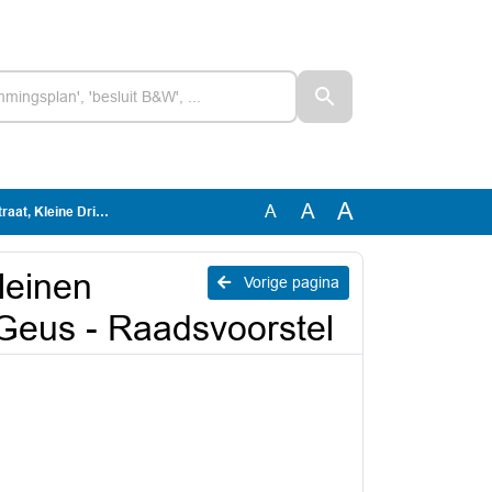
A
A
A
e Geus - Raadsvoorstel
leinen
Vorige pagina
 Geus - Raadsvoorstel