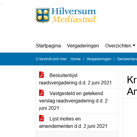
Ga naar de inhoud van deze pagina
Ga naar het zoeken
Ga naar het menu
Startpagina
Vergaderingen
Overzichten
U bevindt zich hier:
Home
Vergaderingen
Gemeentera
Besluitenlijst
Kr
raadsvergadering d.d. 2 juni 2021
Am
Vastgesteld en getekend
verslag raadsvergadering d.d. 2
juni 2021
Lijst moties en
amendementen d.d. 2 juni 2021