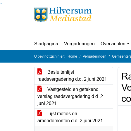
Ga naar de inhoud van deze pagina
Ga naar het zoeken
Ga naar het menu
Startpagina
Vergaderingen
Overzichten
U bevindt zich hier:
Home
Vergaderingen
Gemeentera
Besluitenlijst
Ra
raadsvergadering d.d. 2 juni 2021
Ve
Vastgesteld en getekend
co
verslag raadsvergadering d.d. 2
juni 2021
Lijst moties en
amendementen d.d. 2 juni 2021