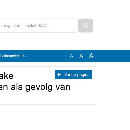
A
A
A
gevolg van coronacrisis
zake
Vorige pagina
en als gevolg van