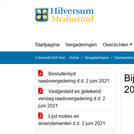
Ga naar de inhoud van deze pagina
Ga naar het zoeken
Ga naar het menu
Startpagina
Vergaderingen
Overzichten
U bevindt zich hier:
Home
Vergaderingen
Gemeentera
Besluitenlijst
Bi
raadsvergadering d.d. 2 juni 2021
20
Vastgesteld en getekend
verslag raadsvergadering d.d. 2
juni 2021
Lijst moties en
amendementen d.d. 2 juni 2021