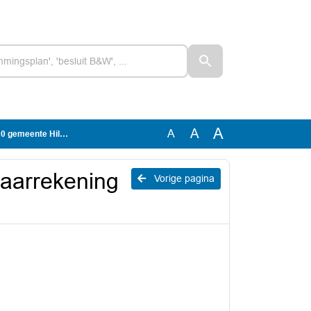
A
A
A
emeente Hilversum
jaarrekening
Vorige pagina