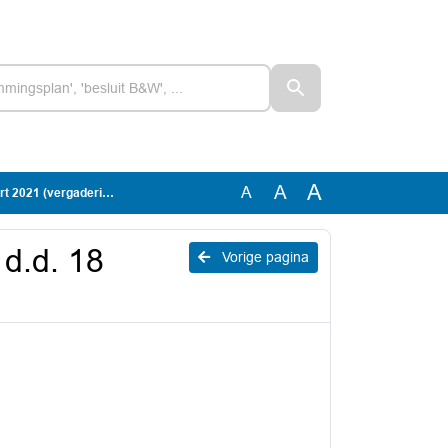
A
A
A
021 (vergadering 4)
d.d. 18
Vorige pagina