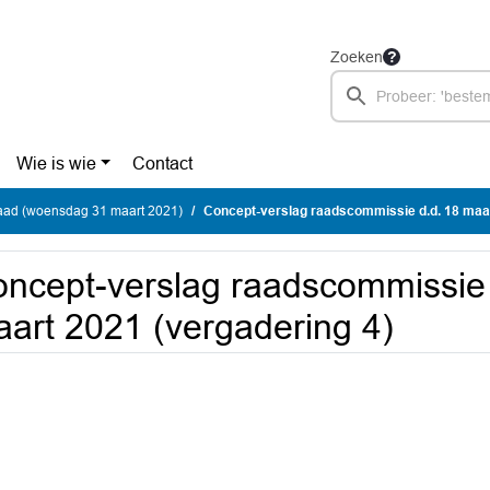
Zoeken
Wie is wie
Contact
ad (woensdag 31 maart 2021)
Concept-verslag raadscommissie d.d. 18 maart 2
ncept-verslag raadscommissie 
art 2021 (vergadering 4)