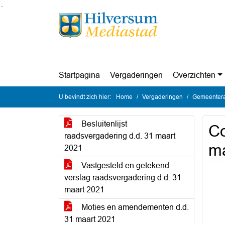
Ga naar de inhoud van deze pagina
Ga naar het zoeken
Ga naar het menu
Startpagina
Vergaderingen
Overzichten
U bevindt zich hier:
Home
Vergaderingen
Gemeentera
Besluitenlijst
Co
raadsvergadering d.d. 31 maart
ma
2021
Vastgesteld en getekend
verslag raadsvergadering d.d. 31
maart 2021
Moties en amendementen d.d.
31 maart 2021