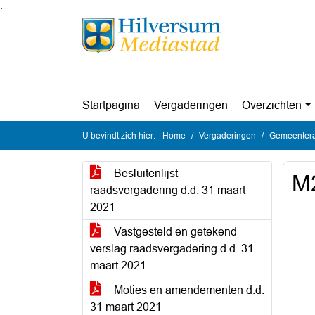
Ga naar de inhoud van deze pagina
Ga naar het zoeken
Ga naar het menu
Startpagina
Vergaderingen
Overzichten
U bevindt zich hier:
Home
Vergaderingen
Gemeentera
Besluitenlijst
M2
raadsvergadering d.d. 31 maart
2021
Vastgesteld en getekend
verslag raadsvergadering d.d. 31
maart 2021
Moties en amendementen d.d.
31 maart 2021