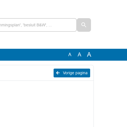
A
A
A
Vorige pagina