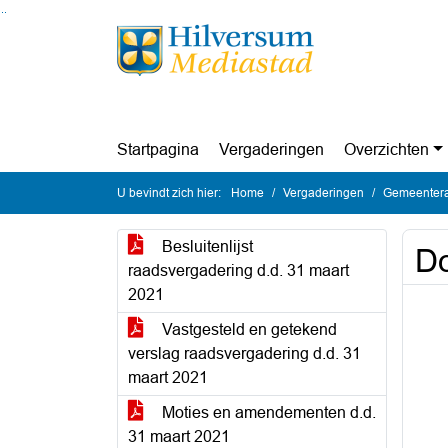
Ga naar de inhoud van deze pagina
Ga naar het zoeken
Ga naar het menu
Startpagina
Vergaderingen
Overzichten
U bevindt zich hier:
Home
Vergaderingen
Gemeentera
Besluitenlijst
Do
raadsvergadering d.d. 31 maart
2021
Vastgesteld en getekend
verslag raadsvergadering d.d. 31
maart 2021
Moties en amendementen d.d.
31 maart 2021