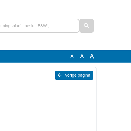
A
A
A
Vorige pagina