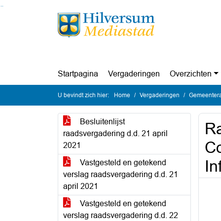
Ga naar de inhoud van deze pagina
Ga naar het zoeken
Ga naar het menu
Startpagina
Vergaderingen
Overzichten
U bevindt zich hier:
Home
Vergaderingen
Gemeentera
Besluitenlijst
Ra
raadsvergadering d.d. 21 april
Co
2021
In
Vastgesteld en getekend
verslag raadsvergadering d.d. 21
april 2021
Vastgesteld en getekend
verslag raadsvergadering d.d. 22