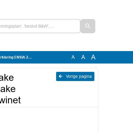
A
A
A
ebeveiliging DigiD en Suwinet
zake
Vorige pagina
zake
winet