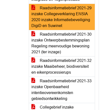
Raadsinformatiebrief 2021-29
inzake Collegeverklaring ENSIA
2020 inzake Informatiebeveiliging
DigiD en Suwinet
Raadsinformatiebrief 2021-30
inzake Ontwerpbestemmingsplan
Regeling meervoudige bewoning
2021 (ter inzage)
Raadsinformatiebrief 2021-32
inzake Maaibeheer, biodiversiteit
en eikenprocessierups
Raadsinformatiebrief 2021-33
inzake Openbaarheid
intentieovereenkomsten
gebiedsontwikkeling
Collegebrief inzake