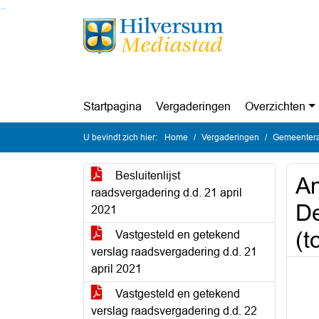
Ga naar de inhoud van deze pagina
Ga naar het zoeken
Ga naar het menu
Startpagina
Vergaderingen
Overzichten
U bevindt zich hier:
Home
Vergaderingen
Gemeentera
Besluitenlijst
An
raadsvergadering d.d. 21 april
De
2021
(t
Vastgesteld en getekend
verslag raadsvergadering d.d. 21
april 2021
Vastgesteld en getekend
verslag raadsvergadering d.d. 22