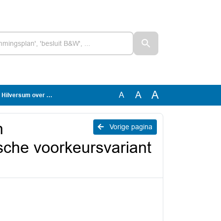
A
A
A
nt (toegevoegd 14 april 2021)
n
Vorige pagina
sche voorkeursvariant