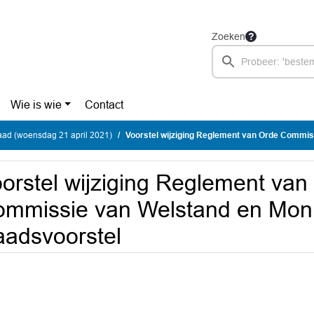
Zoeken
Wie is wie
Contact
ad (woensdag 21 april 2021)
Voorstel wijziging Reglement van Orde Commissie van Welstand en M
orstel wijziging Reglement van
mmissie van Welstand en Mon
adsvoorstel