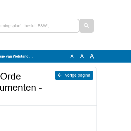
A
A
A
onumenten - Raadsvoorstel
 Orde
Vorige pagina
umenten -