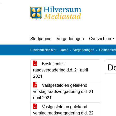
Ga naar de inhoud van deze pagina
Ga naar het zoeken
Ga naar het menu
Startpagina
Vergaderingen
Overzichten
U bevindt zich hier:
Home
Vergaderingen
Gemeentera
Besluitenlijst
Do
raadsvergadering d.d. 21 april
2021
Vastgesteld en getekend
verslag raadsvergadering d.d. 21
april 2021
Vastgesteld en getekend
verslag raadsvergadering d.d. 22