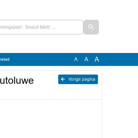
A
A
A
enstad
Autoluwe
Vorige pagina