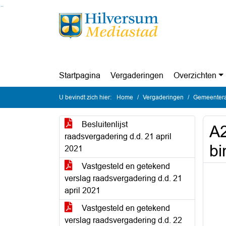
Ga naar de inhoud van deze pagina
Ga naar het zoeken
Ga naar het menu
Startpagina
Vergaderingen
Overzichten
U bevindt zich hier:
Home
Vergaderingen
Gemeentera
Besluitenlijst
A2
raadsvergadering d.d. 21 april
bi
2021
Vastgesteld en getekend
verslag raadsvergadering d.d. 21
april 2021
Vastgesteld en getekend
verslag raadsvergadering d.d. 22