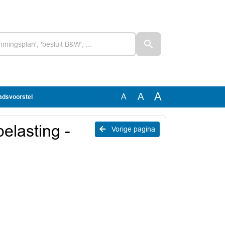
A
A
A
aadsvoorstel
elasting -
Vorige pagina