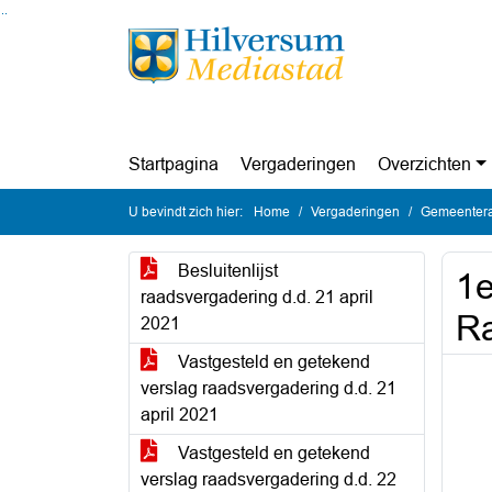
Ga naar de inhoud van deze pagina
Ga naar het zoeken
Ga naar het menu
Startpagina
Vergaderingen
Overzichten
U bevindt zich hier:
Home
Vergaderingen
Gemeentera
Besluitenlijst
1e
raadsvergadering d.d. 21 april
Ra
2021
Vastgesteld en getekend
verslag raadsvergadering d.d. 21
april 2021
Vastgesteld en getekend
verslag raadsvergadering d.d. 22