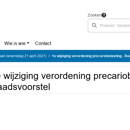
Zoeken
Wie is wie
Contact
ad (woensdag 21 april 2021)
1e wijziging verordening precariobelasting - R
 wijziging verordening precariob
adsvoorstel