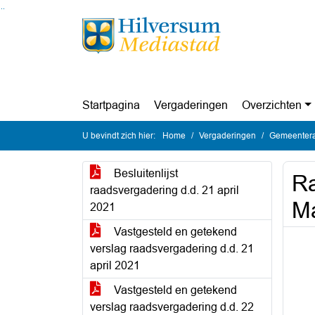
Ga naar de inhoud van deze pagina
Ga naar het zoeken
Ga naar het menu
Startpagina
Vergaderingen
Overzichten
U bevindt zich hier:
Home
Vergaderingen
Gemeentera
Besluitenlijst
Ra
raadsvergadering d.d. 21 april
Ma
2021
Vastgesteld en getekend
verslag raadsvergadering d.d. 21
april 2021
Vastgesteld en getekend
verslag raadsvergadering d.d. 22