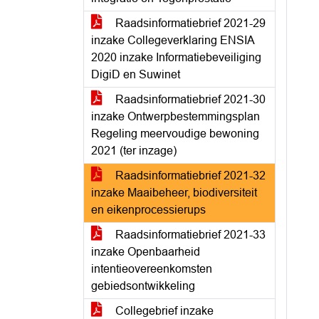
Raadsinformatiebrief 2021-29
inzake Collegeverklaring ENSIA
2020 inzake Informatiebeveiliging
DigiD en Suwinet
Raadsinformatiebrief 2021-30
inzake Ontwerpbestemmingsplan
Regeling meervoudige bewoning
2021 (ter inzage)
Raadsinformatiebrief 2021-32
inzake Maaibeheer, biodiversiteit
en eikenprocessierups
Raadsinformatiebrief 2021-33
inzake Openbaarheid
intentieovereenkomsten
gebiedsontwikkeling
Collegebrief inzake