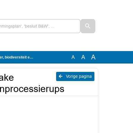
A
A
A
t en eikenprocessierups
zake
Vorige pagina
enprocessierups