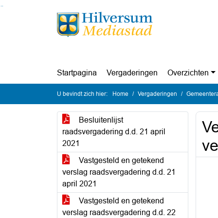
Ga naar de inhoud van deze pagina
Ga naar het zoeken
Ga naar het menu
Startpagina
Vergaderingen
Overzichten
U bevindt zich hier:
Home
Vergaderingen
Gemeentera
Besluitenlijst
Ve
raadsvergadering d.d. 21 april
ve
2021
Vastgesteld en getekend
verslag raadsvergadering d.d. 21
april 2021
Vastgesteld en getekend
verslag raadsvergadering d.d. 22