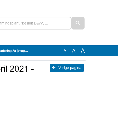
A
A
A
a (vragenhalfuurtje)
il 2021 -
Vorige pagina