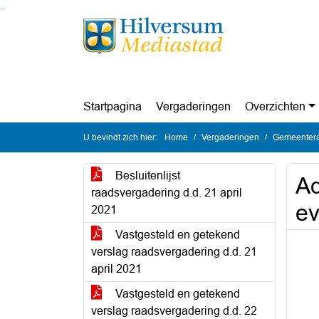
Ga naar de inhoud van deze pagina
Ga naar het zoeken
Ga naar het menu
Startpagina
Vergaderingen
Overzichten
U bevindt zich hier:
Home
Vergaderingen
Gemeentera
Besluitenlijst
Ad
raadsvergadering d.d. 21 april
ev
2021
Vastgesteld en getekend
verslag raadsvergadering d.d. 21
april 2021
Vastgesteld en getekend
verslag raadsvergadering d.d. 22