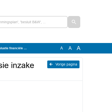
A
A
A
nanciële verordening
sie inzake
Vorige pagina