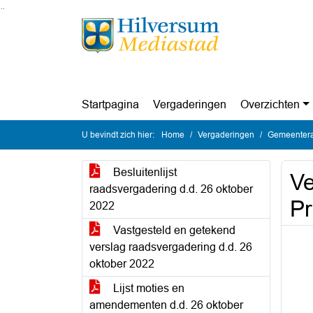
Ga naar de inhoud van deze pagina
Ga naar het zoeken
Ga naar het menu
Startpagina
Vergaderingen
Overzichten
U bevindt zich hier:
Home
Vergaderingen
Gemeentera
Besluitenlijst
Ve
raadsvergadering d.d. 26 oktober
Pr
2022
Vastgesteld en getekend
verslag raadsvergadering d.d. 26
oktober 2022
Lijst moties en
amendementen d.d. 26 oktober