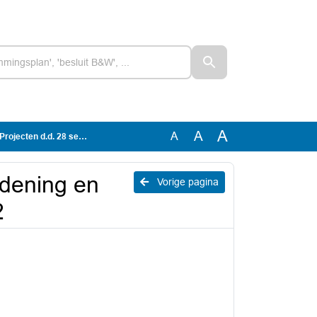
A
A
A
 d.d. 28 september 2022
rdening en
Vorige pagina
2