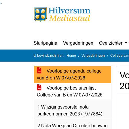
Ga naar de inhoud van deze pagina
Ga naar het zoeken
Ga naar het menu
Startpagina
Vergaderingen
Overzichten
U bevindt zich hier:
Home
Vergaderingen
College van
Voorlopige agenda college
Vo
van B en W 07-07-2026
2
Voorlopige besluitenlijst
College van B en W 07-07-2026
1 Wijzigingsvoorstel nota
parkeernormen 2023 (1977884)
2 Nota Werkplan Circulair bouwen