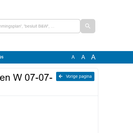
A
A
A
26
 en W 07-07-
Vorige pagina