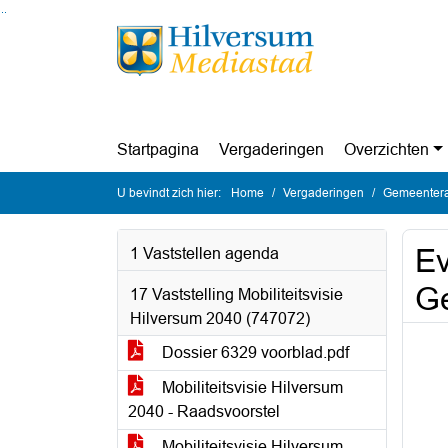
Ga naar de inhoud van deze pagina
Ga naar het zoeken
Ga naar het menu
Startpagina
Vergaderingen
Overzichten
U bevindt zich hier:
Home
Vergaderingen
Gemeentera
Ev
1 Vaststellen agenda
Ge
17 Vaststelling Mobiliteitsvisie
Hilversum 2040 (747072)
Dossier 6329 voorblad.pdf
Mobiliteitsvisie Hilversum
2040 - Raadsvoorstel
Mobiliteitsvisie Hilversum