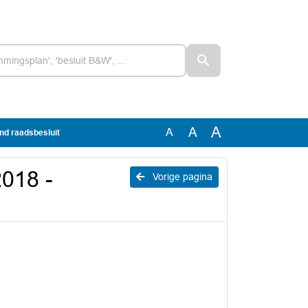
A
A
A
end raadsbesluit
2018 -
Vorige pagina