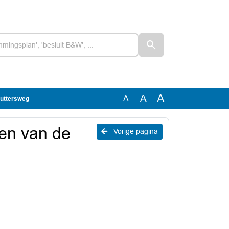
A
A
A
huttersweg
oen van de
Vorige pagina