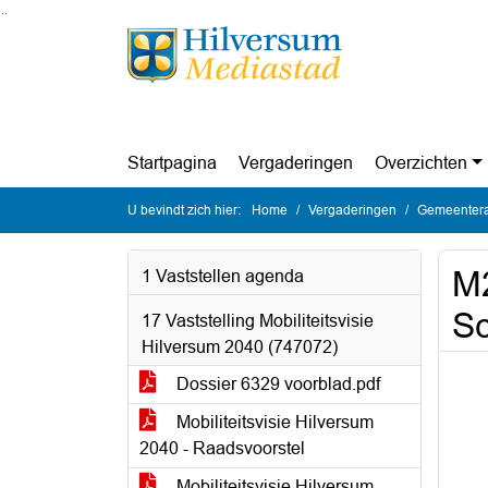
Ga naar de inhoud van deze pagina
Ga naar het zoeken
Ga naar het menu
Startpagina
Vergaderingen
Overzichten
U bevindt zich hier:
Home
Vergaderingen
Gemeentera
M2
1 Vaststellen agenda
Sc
17 Vaststelling Mobiliteitsvisie
Hilversum 2040 (747072)
Dossier 6329 voorblad.pdf
Mobiliteitsvisie Hilversum
2040 - Raadsvoorstel
Mobiliteitsvisie Hilversum