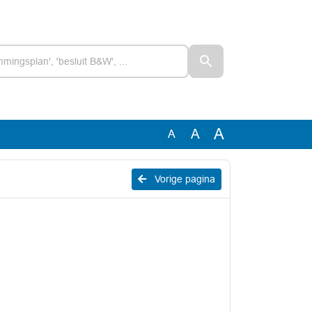
A
A
A
Vorige pagina