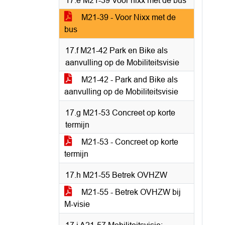
17.e M21-39 Voor nixx met de bus
M21-39 - Voor Nixx met de
bus
17.f M21-42 Park en Bike als
aanvulling op de Mobiliteitsvisie
M21-42 - Park and Bike als
aanvulling op de Mobiliteitsvisie
17.g M21-53 Concreet op korte
termijn
M21-53 - Concreet op korte
termijn
17.h M21-55 Betrek OVHZW
M21-55 - Betrek OVHZW bij
M-visie