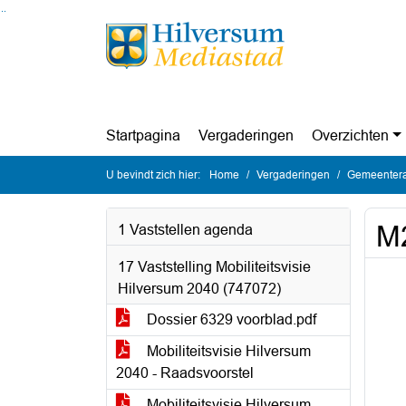
Ga naar de inhoud van deze pagina
Ga naar het zoeken
Ga naar het menu
Startpagina
Vergaderingen
Overzichten
U bevindt zich hier:
Home
Vergaderingen
Gemeentera
M2
1 Vaststellen agenda
17 Vaststelling Mobiliteitsvisie
Hilversum 2040 (747072)
Dossier 6329 voorblad.pdf
Mobiliteitsvisie Hilversum
2040 - Raadsvoorstel
Mobiliteitsvisie Hilversum