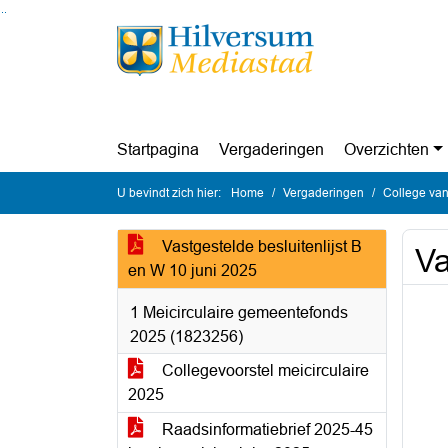
Ga naar de inhoud van deze pagina
Ga naar het zoeken
Ga naar het menu
Startpagina
Vergaderingen
Overzichten
U bevindt zich hier:
Home
Vergaderingen
College van
Vastgestelde besluitenlijst B
Va
en W 10 juni 2025
1 Meicirculaire gemeentefonds
2025 (1823256)
Collegevoorstel meicirculaire
2025
Raadsinformatiebrief 2025-45