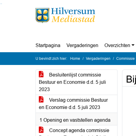
Ga naar de inhoud van deze pagina
Ga naar het zoeken
Ga naar het menu
Startpagina
Vergaderingen
Overzichten
U bevindt zich hier:
Home
Vergaderingen
Commissie 
Besluitenlijst commissie
Bi
Bestuur en Economie d.d. 5 juli
2023
Verslag commissie Bestuur
en Economie d.d. 5 juli 2023
1 Opening en vaststellen agenda
Concept agenda commissie