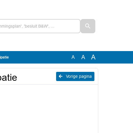
A
A
A
ipatie
patie
Vorige pagina