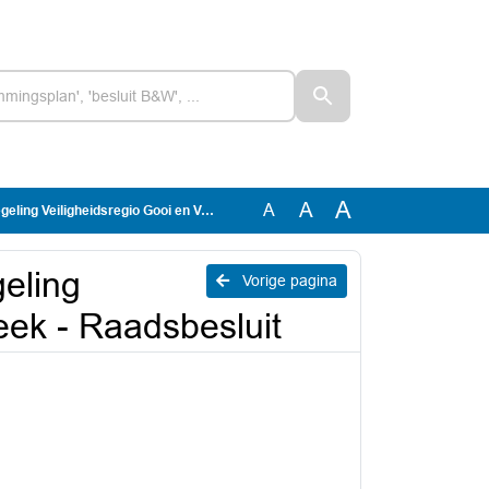
A
A
A
heidsregio Gooi en Vechtstreek - Raadsbesluit
eling
Vorige pagina
eek - Raadsbesluit