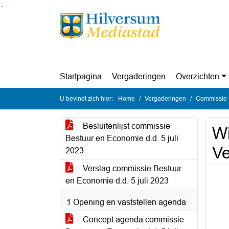
Ga naar de inhoud van deze pagina
Ga naar het zoeken
Ga naar het menu
Startpagina
Vergaderingen
Overzichten
U bevindt zich hier:
Home
Vergaderingen
Commissie 
Besluitenlijst commissie
Wi
Bestuur en Economie d.d. 5 juli
Ve
2023
Verslag commissie Bestuur
en Economie d.d. 5 juli 2023
1 Opening en vaststellen agenda
Concept agenda commissie