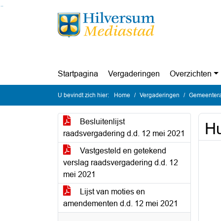
Ga naar de inhoud van deze pagina
Ga naar het zoeken
Ga naar het menu
Startpagina
Vergaderingen
Overzichten
U bevindt zich hier:
Home
Vergaderingen
Gemeentera
Besluitenlijst
H
raadsvergadering d.d. 12 mei 2021
Vastgesteld en getekend
verslag raadsvergadering d.d. 12
mei 2021
Lijst van moties en
amendementen d.d. 12 mei 2021