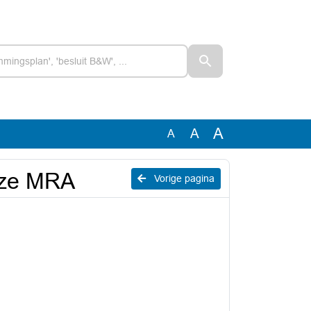
A
A
A
jze MRA
Vorige pagina