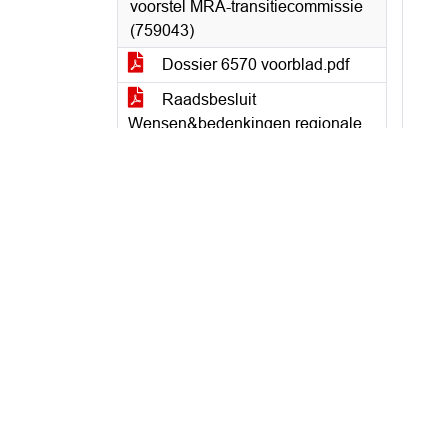
voorstel MRA-transitiecommissie
(759043)
Dossier 6570 voorblad.pdf
Raadsbesluit
Wensen&bedenkingen regionale
concept-zienswijze MRA-
transitiecie mei21 (Toegevoegd 11
mei 2021)
Raadsvoorstel Zienswijze op
voorstel MRA-transitiecommissie -
Raadsvoorstel mei 2021
Raadsbrief
wensen&bedenkingen regionale
zienswijze MRAtransitievoorstel
(Toegevoegd 11 mei 2021)
Bijlage 1 20210309 Voorstel
transitiecommissie MRA met