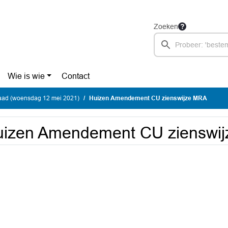
Zoeken
Wie is wie
Contact
ad (woensdag 12 mei 2021)
Huizen Amendement CU zienswijze MRA
uizen Amendement CU zienswi