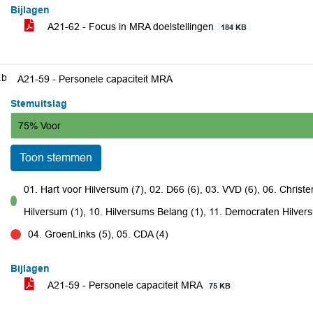
Bijlagen
A21-62 - Focus in MRA doelstellingen
184 KB
.b
A21-59 - Personele capaciteit MRA
Stemuitslag
75% Voor
Toon stemmen
01. Hart voor Hilversum (7), 02. D66 (6), 03. VVD (6), 06. Christe
voor
Hilversum (1), 10. Hilversums Belang (1), 11. Democraten Hilver
04. GroenLinks (5), 05. CDA (4)
tegen
Bijlagen
A21-59 - Personele capaciteit MRA
75 KB