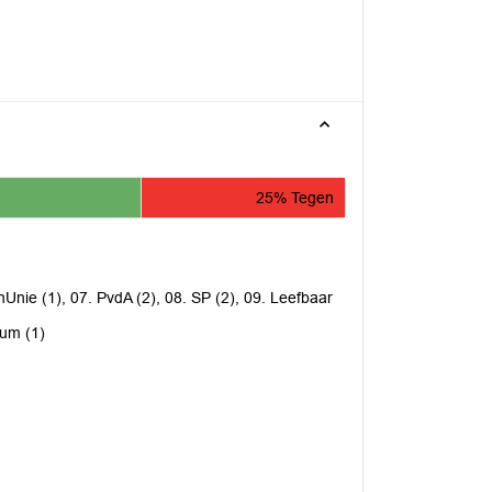
25% Tegen
nUnie (1), 07. PvdA (2), 08. SP (2), 09. Leefbaar
sum (1)