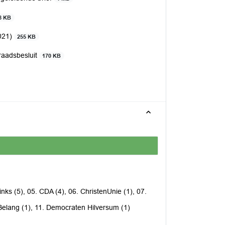
8 KB
2021)
255 KB
raadsbesluit
170 KB
nks (5), 05. CDA (4), 06. ChristenUnie (1), 07.
 Belang (1), 11. Democraten Hilversum (1)