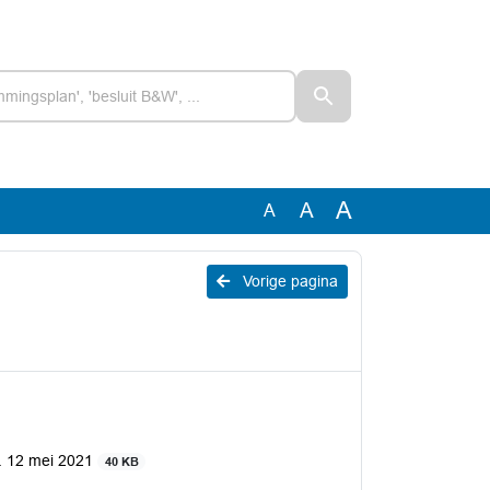
A
A
A
Vorige pagina
d. 12 mei 2021
40 KB