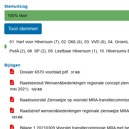
Stemuitslag
100% Voor
Toon stemmen
01. Hart voor Hilversum (7), 02. D66 (6), 03. VVD (6), 04. GroenLi
voor
PvdA (2), 08. SP (2), 09. Leefbaar Hilversum (1), 10. Hilversums
Bijlagen
Dossier 6570 voorblad.pdf
37 KB
Raadsbesluit Wensen&bedenkingen regionale concept-ziens
mei 2021)
122 KB
Raadsvoorstel Zienswijze op voorstel MRA-transitiecommis
Raadsbrief wensen&bedenkingen regionale zienswijze MRAt
163 KB
Bijlage 1 20210309 Voorstel transitiecommissie MRA met be