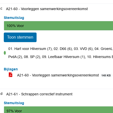
.c
A21-60 - Voorleggen samenwerkingsovereenkomst
Stemuitslag
100% Voor
Toon stemmen
01. Hart voor Hilversum (7), 02. D66 (6), 03. VVD (6), 04. GroenLi
voor
PvdA (2), 08. SP (2), 09. Leefbaar Hilversum (1), 10. Hilversums
Bijlagen
A21-60 - Voorleggen samenwerkingsovereenkomst
148 KB
.d
A21-61 - Schrappen correctief instrument
Stemuitslag
97% Voor