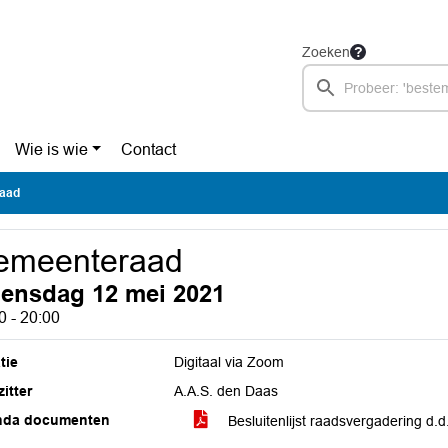
Zoeken
Wie is wie
Contact
aad
emeenteraad
ensdag 12 mei 2021
0 - 20:00
tie
Digitaal via Zoom
itter
A.A.S. den Daas
nda documenten
Besluitenlijst raadsvergadering d.