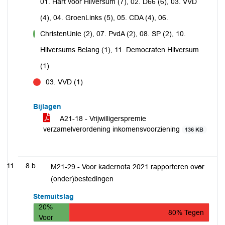
01. Hart voor Hilversum (7), 02. D66 (6), 03. VVD
(4), 04. GroenLinks (5), 05. CDA (4), 06.
ChristenUnie (2), 07. PvdA (2), 08. SP (2), 10.
voor
Hilversums Belang (1), 11. Democraten Hilversum
(1)
03. VVD (1)
tegen
Bijlagen
A21-18 - Vrijwilligerspremie
verzamelverordening inkomensvoorziening
136 KB
8.b
M21-29 - Voor kadernota 2021 rapporteren over
(onder)bestedingen
Stemuitslag
20%
80% Tegen
Voor