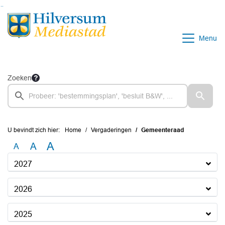
Ga naar de inhoud van deze pagina
Ga naar het zoeken
Ga naar het menu
Menu
Zoeken
U bevindt zich hier:
Home
Vergaderingen
Gemeenteraad
A
A
A
2027
2026
2025