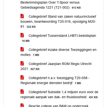
Bestemmingsplan Over 't Spoor versus
Gebiedsagenda 1221 (T21-002)
613 KB
Collegebrief Stand van zaken natuurinclusief
bouwen, beantwoording T20-016, opvolging M20-
81
522 KB
Collegebrief Tussenstand LHBTI-beleidsplan
16 MB
Collegebrief inzake diverse Toezeggingen en
moties
1 MB
Collegebrief Jaarplan ROM Regio Utrecht
2021
827 KB
Collegebrief n.a.v. toezegging T20-058 -
Regionale energie diensten bedrijf
1 MB
Collegebrief Subsidie 1,4 miljoen euro voor de
regionale aanpak van dak- en thuisloosheid
491 KB
Reactie college van B&W op onderzoek