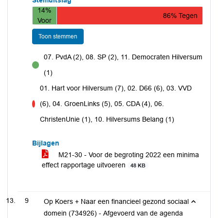
Stemuitslag
14%
86% Tegen
Voor
Toon stemmen
07. PvdA (2), 08. SP (2), 11. Democraten Hilversum
voor
(1)
01. Hart voor Hilversum (7), 02. D66 (6), 03. VVD
(6), 04. GroenLinks (5), 05. CDA (4), 06.
tegen
ChristenUnie (1), 10. Hilversums Belang (1)
Bijlagen
M21-30 - Voor de begroting 2022 een minima
effect rapportage uitvoeren
48 KB
9
Op Koers + Naar een financieel gezond sociaal
domein (734926) - Afgevoerd van de agenda