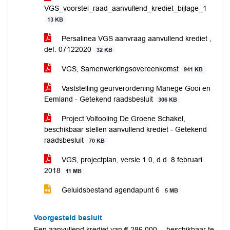
VGS_voorstel_raad_aanvullend_krediet_bijlage_1
13 KB
Persalinea VGS aanvraag aanvullend krediet ,
def. 07122020
32 KB
VGS, Samenwerkingsovereenkomst
941 KB
Vaststelling geurverordening Manege Gooi en
Eemland - Getekend raadsbesluit
306 KB
Project Voltooiing De Groene Schakel,
beschikbaar stellen aanvullend krediet - Getekend
raadsbesluit
70 KB
VGS, projectplan, versie 1.0, d.d. 8 februari
2018
11 MB
Geluidsbestand agendapunt 6
5 MB
Voorgesteld besluit
Een aanvullend krediet van € 286.000,-- beschikbaar te