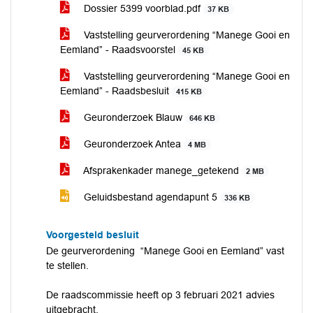
Dossier 5399 voorblad.pdf
37 KB
Vaststelling geurverordening “Manege Gooi en
Eemland” - Raadsvoorstel
45 KB
Vaststelling geurverordening “Manege Gooi en
Eemland” - Raadsbesluit
415 KB
Geuronderzoek Blauw
646 KB
Geuronderzoek Antea
4 MB
Afsprakenkader manege_getekend
2 MB
Geluidsbestand agendapunt 5
336 KB
Voorgesteld besluit
De geurverordening “Manege Gooi en Eemland” vast
te stellen.
De raadscommissie heeft op 3 februari 2021 advies
uitgebracht.