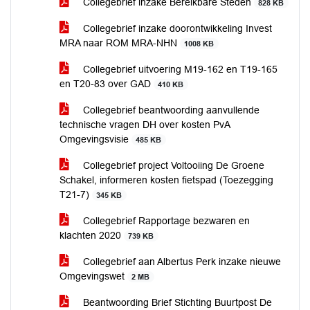
Collegebrief inzake Bereikbare Steden
828 KB
Collegebrief inzake doorontwikkeling Invest
MRA naar ROM MRA-NHN
1008 KB
Collegebrief uitvoering M19-162 en T19-165
en T20-83 over GAD
410 KB
Collegebrief beantwoording aanvullende
technische vragen DH over kosten PvA
Omgevingsvisie
485 KB
Collegebrief project Voltooiing De Groene
Schakel, informeren kosten fietspad (Toezegging
T21-7)
345 KB
Collegebrief Rapportage bezwaren en
klachten 2020
739 KB
Collegebrief aan Albertus Perk inzake nieuwe
Omgevingswet
2 MB
Beantwoording Brief Stichting Buurtpost De