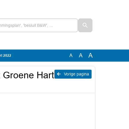
A
A
A
rt 2022
t Groene Hart
Vorige pagina