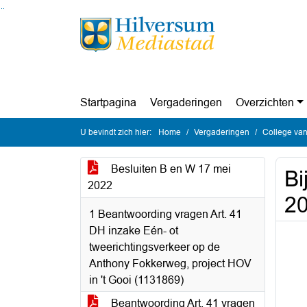
Ga naar de inhoud van deze pagina
Ga naar het zoeken
Ga naar het menu
Startpagina
Vergaderingen
Overzichten
U bevindt zich hier:
Home
Vergaderingen
College van
Besluiten B en W 17 mei
Bi
2022
2
1 Beantwoording vragen Art. 41
DH inzake Eén- ot
tweerichtingsverkeer op de
Anthony Fokkerweg, project HOV
in 't Gooi (1131869)
Beantwoording Art. 41 vragen