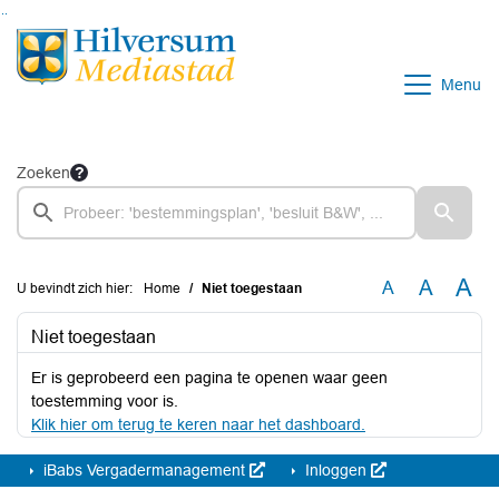
Ga naar de inhoud van deze pagina
Ga naar het zoeken
Ga naar het menu
Menu
Zoeken
A
A
A
U bevindt zich hier:
Home
Niet toegestaan
Niet toegestaan
Er is geprobeerd een pagina te openen waar geen
toestemming voor is.
Klik hier om terug te keren naar het dashboard.
iBabs Vergadermanagement
Inloggen