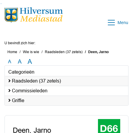
Ga naar de inhoud van deze pagina
Ga naar het zoeken
Ga naar het menu
Menu
U bevindt zich hier:
Home
Wie is wie
Raadsleden (37 zetels)
Deen, Jarno
A
A
A
Categorieën
Raadsleden (37 zetels)
Commissieleden
Griffie
Deen, Jarno