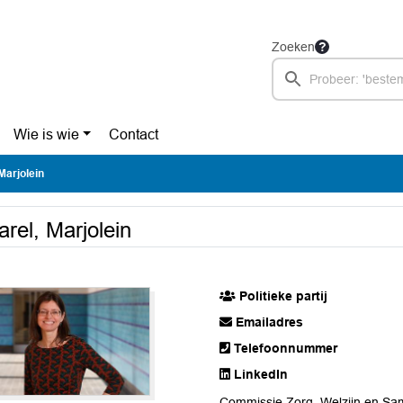
Zoeken
Wie is wie
Contact
Marjolein
arel, Marjolein
Politieke partij
Emailadres
Telefoonnummer
LinkedIn
Commissie Zorg, Welzijn en Sa