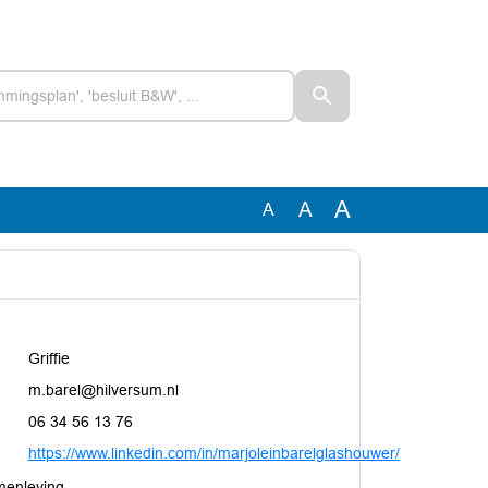
A
A
A
Griffie
m.barel@hilversum.nl
06 34 56 13 76
https://www.linkedin.com/in/marjoleinbarelglashouwer/
menleving