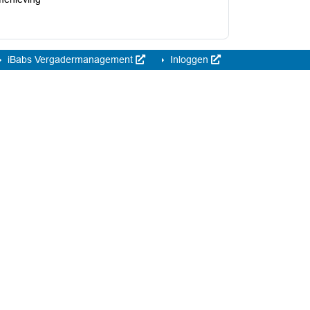
iBabs Vergadermanagement
Inloggen