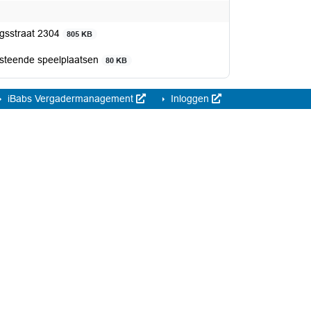
ngsstraat 2304
805 KB
rsteende speelplaatsen
80 KB
iBabs Vergadermanagement
Inloggen