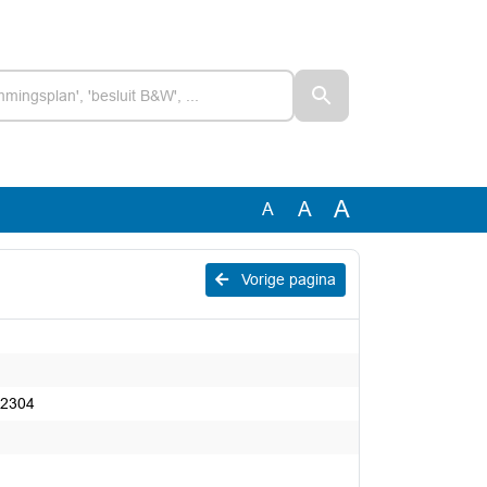
A
A
A
Vorige pagina
 2304