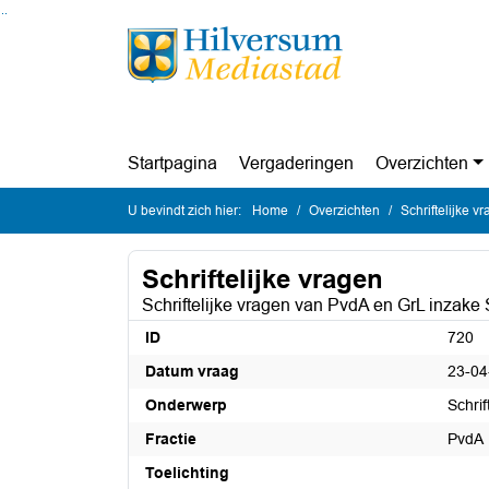
Ga naar de inhoud van deze pagina
Ga naar het zoeken
Ga naar het menu
Startpagina
Vergaderingen
Overzichten
U bevindt zich hier:
Home
Overzichten
Schriftelijke v
Schriftelijke vragen
Schriftelijke vragen van PvdA en GrL inzake
ID
720
Datum vraag
23-04
Onderwerp
Schri
Fractie
PvdA
Toelichting