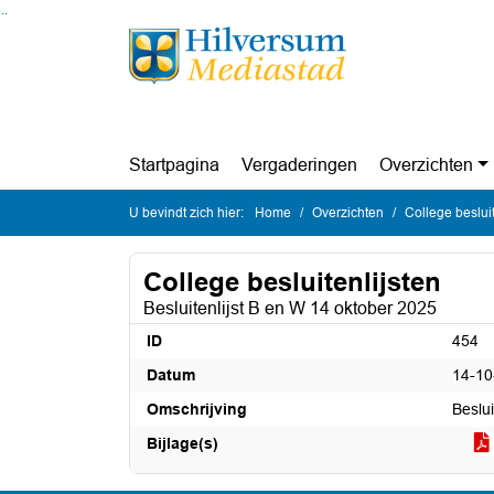
Ga naar de inhoud van deze pagina
Ga naar het zoeken
Ga naar het menu
Startpagina
Vergaderingen
Overzichten
U bevindt zich hier:
Home
Overzichten
College besluit
College besluitenlijsten
Besluitenlijst B en W 14 oktober 2025
ID
454
Datum
14-10
Omschrijving
Beslu
Bijlage(s)