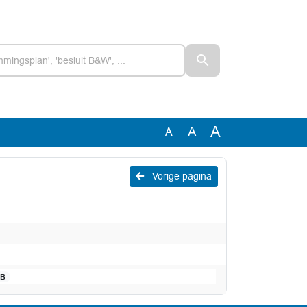
A
A
A
Vorige pagina
KB