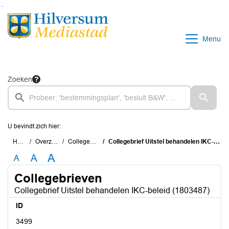
Ga naar de inhoud van deze pagina
Ga naar het zoeken
Ga naar het menu
Menu
Zoeken
U bevindt zich hier:
Home
Overzichten
Collegebrieven
Collegebrief Uitstel behandelen IKC-beleid (1803487)
A
A
A
Collegebrieven
Collegebrief Uitstel behandelen IKC-beleid (1803487)
ID
3499