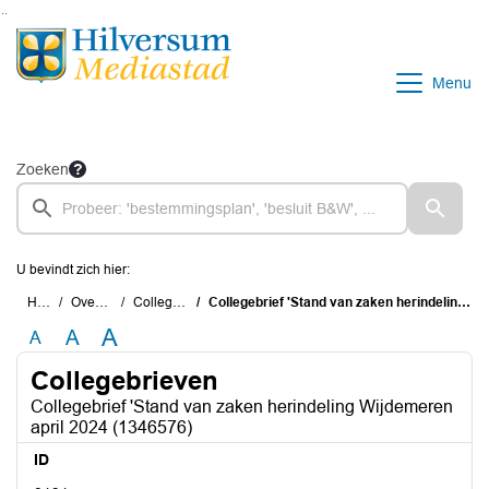
Ga naar de inhoud van deze pagina
Ga naar het zoeken
Ga naar het menu
Menu
Zoeken
U bevindt zich hier:
Home
Overzichten
Collegebrieven
Collegebrief 'Stand van zaken herindeling Wijdemeren april 2024 (1346576)
A
A
A
Collegebrieven
Collegebrief 'Stand van zaken herindeling Wijdemeren
april 2024 (1346576)
ID