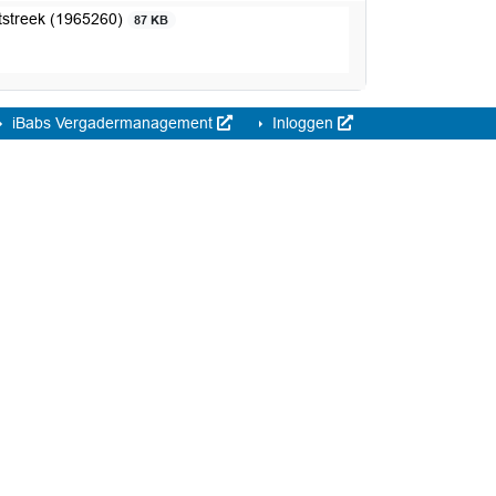
htstreek (1965260)
87 KB
iBabs Vergadermanagement
Inloggen