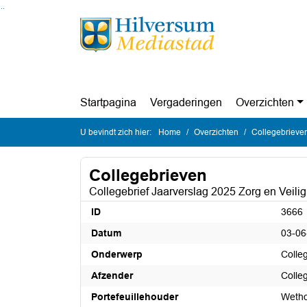
Ga naar de inhoud van deze pagina
Ga naar het zoeken
Ga naar het menu
Startpagina
Vergaderingen
Overzichten
U bevindt zich hier:
Home
Overzichten
Collegebrieve
Collegebrieven
Collegebrief Jaarverslag 2025 Zorg en Veili
ID
3666
Datum
03-06
Onderwerp
Colle
Afzender
Colle
Portefeuillehouder
Wetho