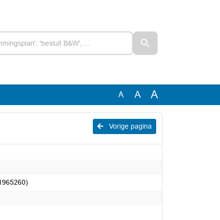
A
A
A
Vorige pagina
(1965260)