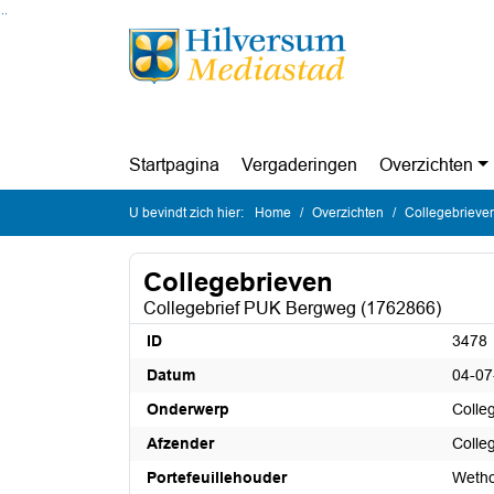
Ga naar de inhoud van deze pagina
Ga naar het zoeken
Ga naar het menu
Startpagina
Vergaderingen
Overzichten
U bevindt zich hier:
Home
Overzichten
Collegebrieve
Collegebrieven
Collegebrief PUK Bergweg (1762866)
ID
3478
Datum
04-07
Onderwerp
Colle
Afzender
Colle
Portefeuillehouder
Wetho