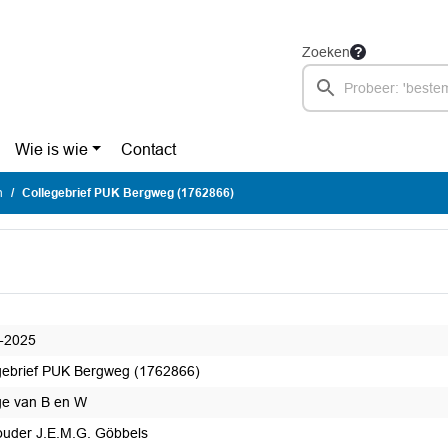
Zoeken
Wie is wie
Contact
n
Collegebrief PUK Bergweg (1762866)
-2025
gebrief PUK Bergweg (1762866)
ge van B en W
uder J.E.M.G. Göbbels