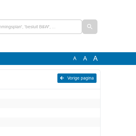
A
A
A
Vorige pagina