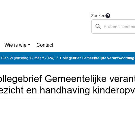
Zoeken
Wie is wie
Contact
 B en W (dinsdag 12 maart 2024)
Collegebrief Gemeentelijke verantwoording toezicht en handh
llegebrief Gemeentelijke vera
ezicht en handhaving kinderop