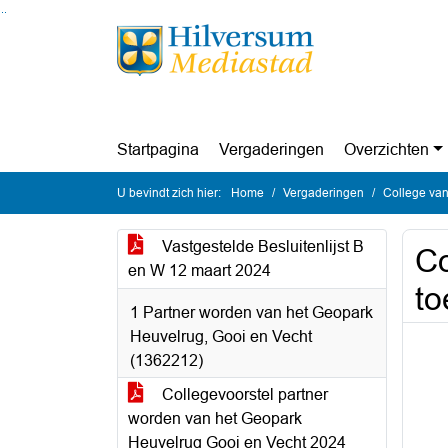
Ga naar de inhoud van deze pagina
Ga naar het zoeken
Ga naar het menu
Startpagina
Vergaderingen
Overzichten
U bevindt zich hier:
Home
Vergaderingen
College van
Vastgestelde Besluitenlijst B
Co
en W 12 maart 2024
to
1 Partner worden van het Geopark
Heuvelrug, Gooi en Vecht
(1362212)
Collegevoorstel partner
worden van het Geopark
Heuvelrug Gooi en Vecht 2024