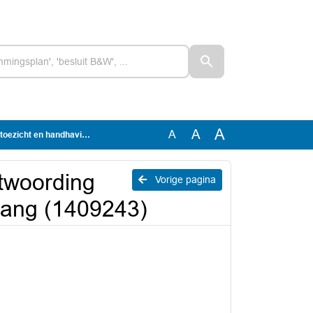
A
A
A
aving kinderopvang (1409243)
ntwoording
Vorige pagina
vang (1409243)