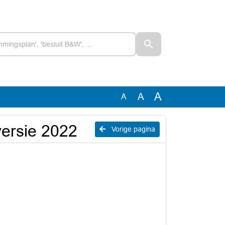
A
A
A
2
 versie 2022
Vorige pagina