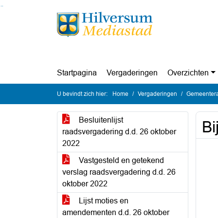
Ga naar de inhoud van deze pagina
Ga naar het zoeken
Ga naar het menu
Startpagina
Vergaderingen
Overzichten
U bevindt zich hier:
Home
Vergaderingen
Gemeentera
Besluitenlijst
Bi
raadsvergadering d.d. 26 oktober
2022
Vastgesteld en getekend
verslag raadsvergadering d.d. 26
oktober 2022
Lijst moties en
amendementen d.d. 26 oktober